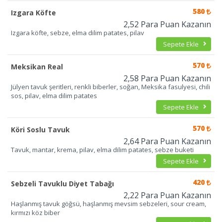
580
Izgara Köfte
2,52 Para Puan Kazanın
Izgara köfte, sebze, elma dilim patates, pilav
Sepete Ekle
570
Meksikan Real
2,58 Para Puan Kazanın
Jülyen tavuk şeritleri, renkli biberler, soğan, Meksika fasulyesi, chili
sos, pilav, elma dilim patates
Sepete Ekle
570
Köri Soslu Tavuk
2,64 Para Puan Kazanın
Tavuk, mantar, krema, pilav, elma dilim patates, sebze buketi
Sepete Ekle
420
Sebzeli Tavuklu Diyet Tabağı
2,22 Para Puan Kazanın
Haşlanmış tavuk göğsü, haşlanmış mevsim sebzeleri, sour cream,
kırmızı köz biber