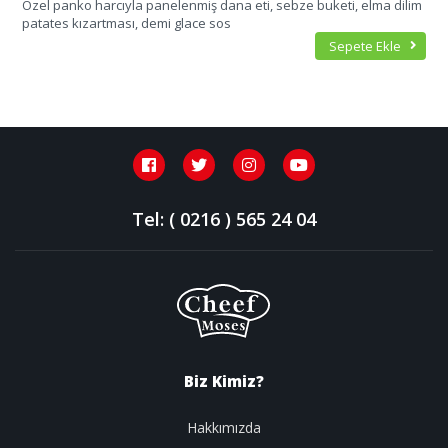
Özel panko harcıyla panelenmiş dana eti, sebze buketi, elma dilim
patates kızartması, demi glace sos
Sepete Ekle
Tel: ( 0216 ) 565 24 04
Biz Kimiz?
Hakkımızda