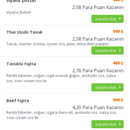
Viyana Şnitzel
2,58 Para Puan Kazanın
Viyana Şnitzel
Sepete Ekle
500
Thai Usulü Tavuk
2,58 Para Puan Kazanın
Tavuk, mantar, krema, oyster sos, pilav, elma dilim patates
Sepete Ekle
480
Tavuklu Fajita
2,76 Para Puan Kazanın
Renkli biberler, soğan, ızgara tavuk göğüs, avokado sos, salsa
sos, sour cream sos ile
Sepete Ekle
900
Beef Fajita
4,20 Para Puan Kazanın
Renkli biberler, soğan, ızgara dana eti, avokado sos, salsa sos,
sour cream sos ile
Sepete Ekle