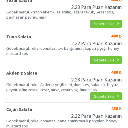
Sezar Salata
2,28 Para Puan Kazanın
Göbek marul, kruton ekemk, salatalık, ızgara tavuk, Sezar sos,
parmesan peyniri, mısır
Sepete Ekle
480
Tuna Salata
2,22 Para Puan Kazanın
Göbek marul, roka, domates, ton balığı, mısır, kapari çiçeği, honey
mustard sos
Sepete Ekle
480
Akdeniz Salata
2,28 Para Puan Kazanın
Göbek marul, roka, Akdeniz yeşillikleri, domates, salatalık, beyaz
peynir, dilim zeytin, ceviz, mısır, zeytinyağı, limon sos
Sepete Ekle
450
Cajun Salata
2,22 Para Puan Kazanın
Göbek marul, roka, domates, panelenmiş tavuk parçaları, honey
mustard sos