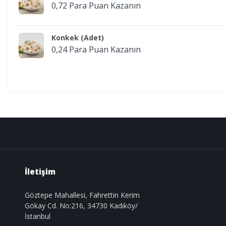
0,72 Para Puan Kazanın
Konkek (Adet)
0,24 Para Puan Kazanın
İletişim
Göztepe Mahallesi, Fahrettin Kerim
Gökay Cd. No:216, 34730 Kadıköy/
İstanbul