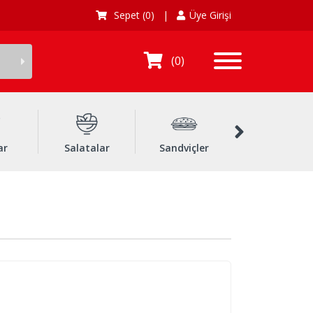
Sepet
(0)
|
Üye Girişi
0
ar
Salatalar
Sandviçler
Dürümler