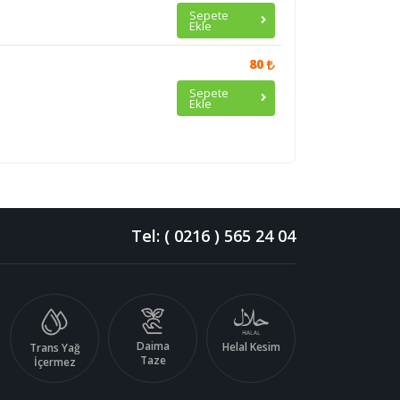
Sepete
Ekle
80
Sepete
Ekle
Tel: ( 0216 ) 565 24 04
Daima
Helal Kesim
Trans Yağ
Taze
İçermez