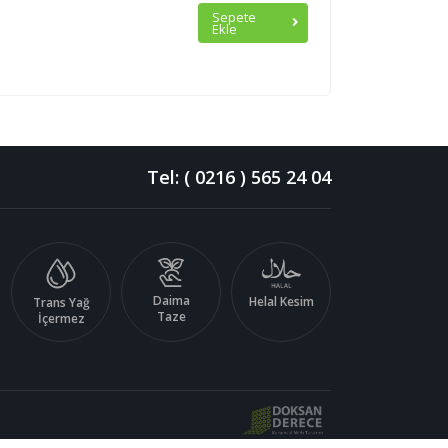
Sepete
Ekle
Tel: ( 0216 ) 565 24 04
Daima
Helal Kesim
Trans Yağ
Taze
İçermez