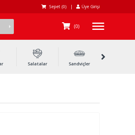
Sepet
(0)
|
Üye Girişi
0
ar
Salatalar
Sandviçler
Dürümler