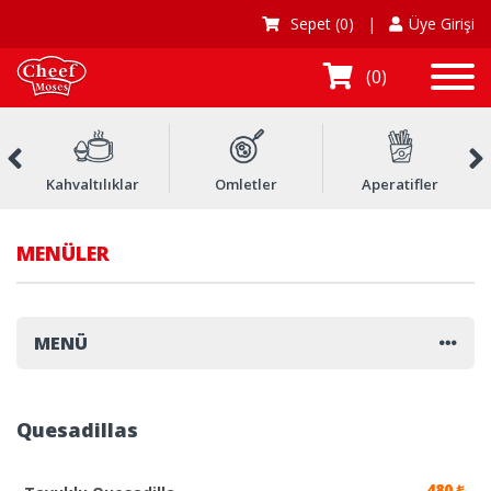
Sepet
(0)
|
Üye Girişi
0
Kahvaltılıklar
Omletler
Aperatifler
MENÜLER
MENÜ
Quesadillas
480