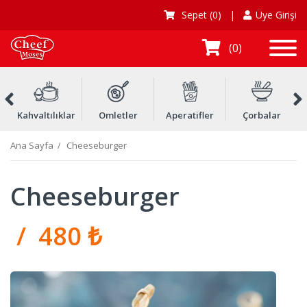
Sepet
(0)
|
Üye Girişi
0
Kahvaltılıklar
Omletler
Aperatifler
Çorbalar
Ç
Ana Sayfa
Cheeseburger
Cheeseburger
/ 480 ₺