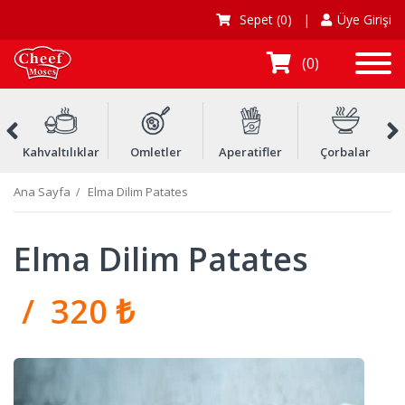
Sepet
(0)
|
Üye Girişi
0
Kahvaltılıklar
Omletler
Aperatifler
Çorbalar
Ç
Ana Sayfa
Elma Dilim Patates
Elma Dilim Patates
/ 320 ₺