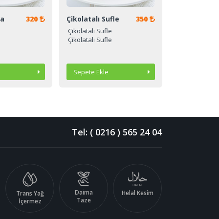
320
Çikolatalı Sufle
350
Limonlu
Cheesecake
Çikolatalı Sufle
Çikolatalı Sufle
Limonlu Cheesecake
Limonlu Cheesecake
Sipariş Ver
Sepete Ekle
Sipariş Ver
Sepete Ekle
Tel: ( 0216 ) 565 24 04
Daima
Helal Kesim
Trans Yağ
Taze
İçermez