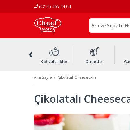
(0216) 565 24 04
Soslar
Kahvaltılıklar
Omletler
Ape
Ana Sayfa
Çikolatalı Cheesecake
Çikolatalı Cheesec