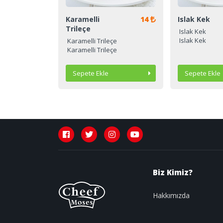
340
Karamelli
14
Islak Kek
Trileçe
Islak Kek
Islak Kek
e
Karamelli Trileçe
e
Karamelli Trileçe
Sipariş Ver
Sepete Ekle
Sipariş Ver
Sepete Ekle
Biz Kimiz?
Hakkımızda