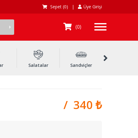
Sepet
(0)
|
Üye Girişi
0
ar
Salatalar
Sandviçler
Dürümler
/ 340 ₺