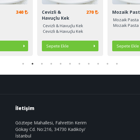
340
Cevizli &
270
Mozaik Pasta
Havuçlu Kek
Mozaik Pasta
Mozaik Pasta
Cevizli & Havuçlu Kek
Cevizli & Havuçlu Kek
Sipariş Ver
Sepete Ekle
Sipariş Ver
Sepete Ekle
İletişim
Göztepe Mahallesi, Fahrettin Kerim
Gökay Cd. No:216, 34730 Kadıköy/
İstanbul