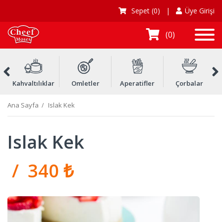
Sepet
(0)
|
Üye Girişi
0
Kahvaltılıklar
Omletler
Aperatifler
Çorbalar
Ç
Ana Sayfa
Islak Kek
Islak Kek
/ 340 ₺