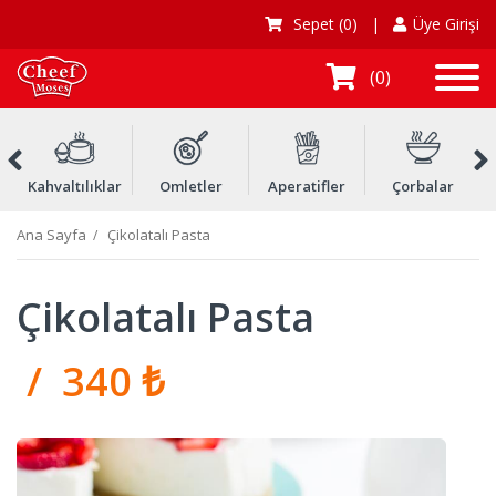
Sepet
(0)
|
Üye Girişi
0
Kahvaltılıklar
Omletler
Aperatifler
Çorbalar
Ç
Ana Sayfa
Çikolatalı Pasta
Çikolatalı Pasta
/ 340 ₺